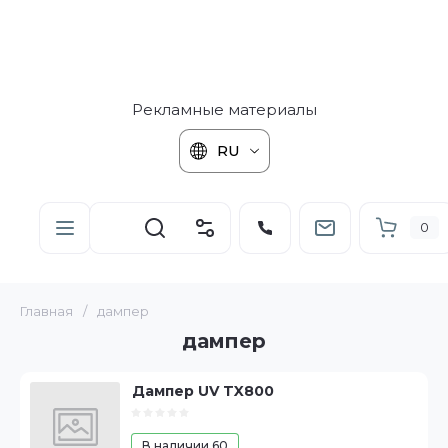
Рекламные материалы
RU
0
Главная
/
дампер
дампер
Дампер UV TX800
В наличии
60