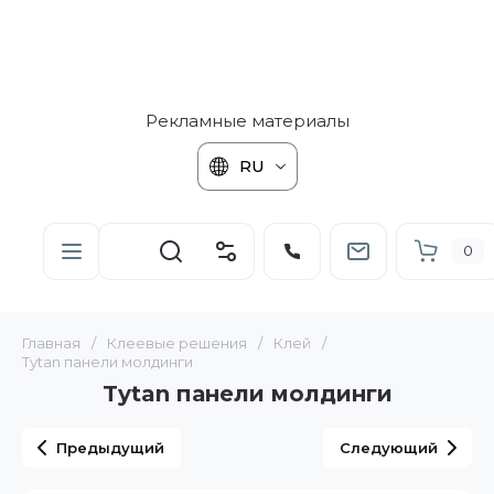
Рекламные материалы
RU
0
Главная
/
Клеевые решения
/
Клей
/
Tytan панели молдинги
Tytan панели молдинги
Предыдущий
Следующий