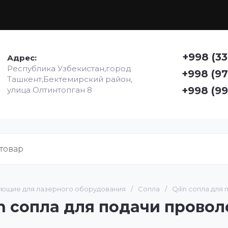
+998 (33
Адрес:
Республика Узбекистан,город
+998 (97
Ташкент,Бектемирский район,
+998 (99
улица Олтинтопган 8
ющие для лазерного оборудования
/
Сопла
/
Qilin сопла для
in сопла для подачи провол