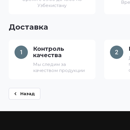
Вре
Узбекистану
Доставка
Контроль
1
2
качества
Мы следим за
качеством продукции
Назад