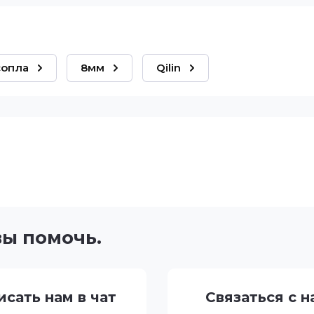
сопла
8мм
Qilin
вы помочь.
исать нам в чат
Связаться с н