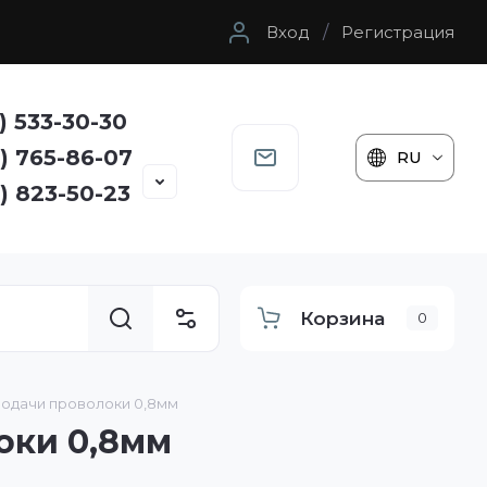
Вход
/
Регистрация
) 533-30-30
) 765-86-07
RU
) 823-50-23
Корзина
0
 подачи проволоки 0,8мм
оки 0,8мм