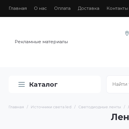
Главная
О нас
Оплата
Доставка
Контакты
Рекламные материалы
Каталог
Главная
/
Источники света led
/
Светодиодные ленты
/
Лен