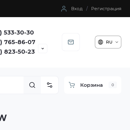
Вход
/
Регистрация
) 533-30-30
) 765-86-07
RU
) 823-50-23
Корзина
0
5W