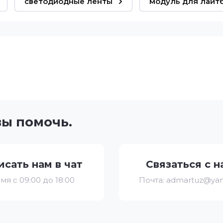
светодиодные ленты
модуль для лайт
вы помочь.
исать нам в чат
Связаться с н
мя с 09:00 до 18:00
Почта: admartuz@yan