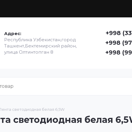
+998 (33
Адрес:
Республика Узбекистан,город
+998 (97
Ташкент,Бектемирский район,
+998 (99
улица Олтинтопган 8
Лента светодиодная белая 6,5W
та светодиодная белая 6,