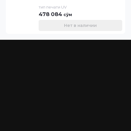
тип печати UV
478 084
сўм
Нет в наличии