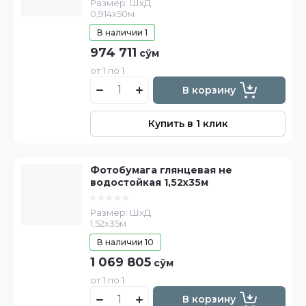
Размер: ШхД
0,914х50м
В наличии
1
974 711
сўм
от 1 по 1
В корзину
Купить в 1 клик
Фотобумага глянцевая не
водостойкая 1,52х35м
Размер: ШхД
1,52х35м
В наличии
10
1 069 805
сўм
от 1 по 1
В корзину