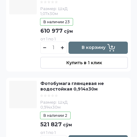
Размер: ШхД
1,07х30м
В наличии
23
610 977
сўм
от 1 по 1
В корзину
Купить в 1 клик
Фотобумага глянцевая не
водостойкая 0,914х30м
Размер: ШхД
0,914х30м
В наличии
2
521 827
сўм
от 1 по 1