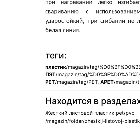
при
нагревании
легко
изгибае
свариванию
с
использование
,
ударостойкий
при
сгибании
не
.
белая
линия
теги:
пластик
/magazin/tag/%D0%BF%D0
ПЭТ
/magazin/tag/%D0%9F%D0%AD%
PET
/magazin/tag/PET
,
APET
/magazin/
Находится в раздела
Жесткий листовой пластик pet/pvc