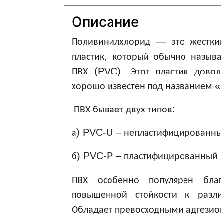
Описание
—
Поливинилхлорид
это
жестки
,
пластик
который
обычно
назыв
(PVC).
ПВХ
Этот
пластик
довол
«
хорошо
известен
под
названием
:
ПВХ
бывает
двух
типов
) PVC-U –
а
непластифицированн
) PVC-P –
б
пластифицированный
ПВХ
особенно
популярен
бла
повышенной
стойкости
к
разл
Обладает
превосходными
адгези