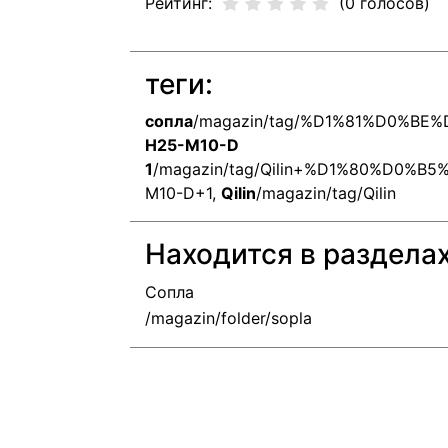
Рейтинг:
(0 голосов)
теги:
сопла
/magazin/tag/%D1%81%D0%B
H25-M10-D
1
/magazin/tag/Qilin+%D1%80%D0
M10-D+1
,
Qilin
/magazin/tag/Qilin
Находится в раздела
Сопла