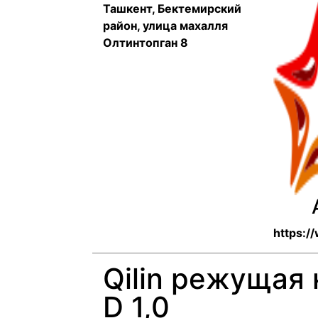
Ташкент, Бектемирский
район, улица махалля
Олтинтопган 8
https:/
Qilin режущая
D 1,0