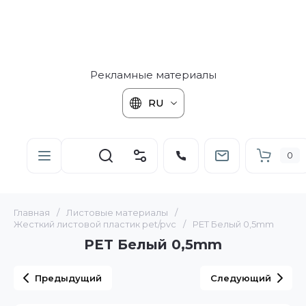
Рекламные материалы
RU
0
Главная
/
Листовые материалы
/
Жесткий листовой пластик pet/pvc
/
PET Белый 0,5mm
PET Белый 0,5mm
Предыдущий
Следующий