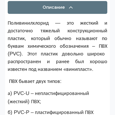
Описание
—
Поливинилхлорид
это
жесткий
и
достаточно
тяжелый
конструкционный
,
пластик
который
обычно
называют
по
–
буквам
химического
обозначения
ПВХ
(PVC).
Этот
пластик
довольно
широко
распространен
и
ранее
был
хорошо
«
».
известен
под
названием
винипласт
:
ПВХ
бывает
двух
типов
) PVC-U –
а
непластифицированный
(
)
;
жесткий
ПВХ
) PVC-P –
б
пластифицированный
ПВХ