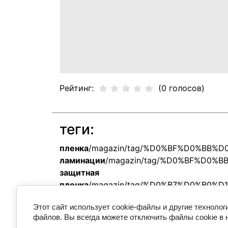
Рейтинг:
(0 голосов)
теги:
пленка
/magazin/tag/%D0%BF%D0%BB
ламинации
/magazin/tag/%D0%BF%D
защитная
пленка
/magazin/tag/%D0%B7%D0%B0
Этот сайт использует cookie-файлы и другие технолог
Находится в разделах
файлов. Вы всегда можете отключить файлы cookie в 