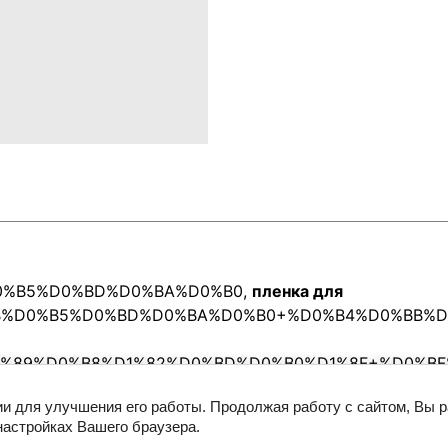
%D0%B5%D0%BD%D0%BA%D0%B0
,
пленка для
0%BB%D0%B5%D0%BD%D0%BA%D0%B0+%D0%B4%D0%BB
%D1%89%D0%B8%D1%82%D0%BD%D0%B0%D1%8F+%D0%
ии для улучшения его работы. Продолжая работу с сайтом, Вы 
настройках Вашего браузера.