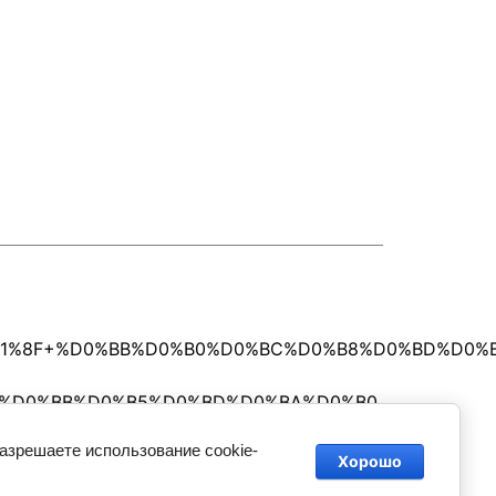
%D1%8F+%D0%BB%D0%B0%D0%BC%D0%B8%D0%BD%D0%
BF%D0%BB%D0%B5%D0%BD%D0%BA%D0%B0
разрешаете использование cookie-
Хорошо